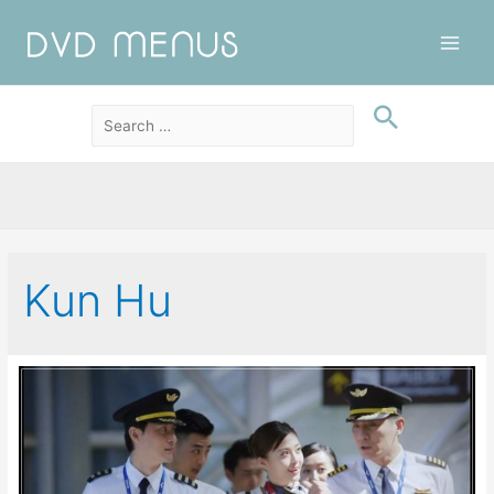
Main
Men
Kun Hu